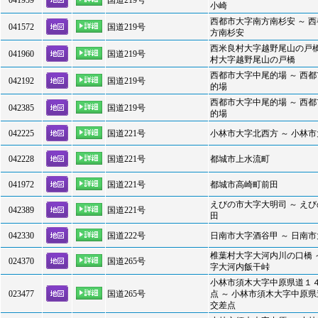
041959
国道219号
小崎
西都市大字南方南杉安 ～ 
041572
国道219号
方南杉安
西米良村大字越野尾山の戸橋
041960
国道219号
村大字越野尾山の戸橋
西都市大字中尾的場 ～ 西
042192
国道219号
的場
西都市大字中尾的場 ～ 西
042385
国道219号
的場
042225
国道221号
小林市大字北西方 ～ 小林
042228
国道221号
都城市上水流町
041972
国道221号
都城市高崎町前田
えびの市大字大明司 ～ え
042389
国道221号
田
042330
国道222号
日南市大字酒谷甲 ～ 日南
椎葉村大字大河内川の口橋 
024370
国道265号
字大河内飯干峠
小林市須木大字中原県道１
023477
国道265号
点 ～ 小林市須木大字中原
交差点