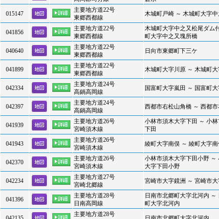
主要地方道22号
015147
木城町戸崎 ～ 木城町大字
東郷西都線
主要地方道22号
木城町大字中之又松尾ダム付
041856
東郷西都線
町大字中之又塊所橋
主要地方道22号
040640
日向市東郷町下三ケ
東郷西都線
主要地方道22号
041899
木城町大字川原 ～ 木城町
東郷西都線
主要地方道24号
042334
国富町大字嵐田 ～ 国富町
高鍋高岡線
主要地方道24号
042397
西都市右松山角橋 ～ 西都
高鍋高岡線
主要地方道26号
小林市須木大字下田 ～ 小
041939
宮崎須木線
下田
主要地方道26号
041943
綾町大字南俣 ～ 綾町大字南
宮崎須木線
主要地方道26号
小林市須木大字下田小野 ～
042370
宮崎須木線
大字下田小野
主要地方道27号
042234
宮崎市大字鏡洲 ～ 宮崎市
宮崎北郷線
主要地方道28号
日南市北郷町大字北河内 ～
041396
日南高岡線
町大字北河内
主要地方道28号
042135
日南市北郷町大字北河内