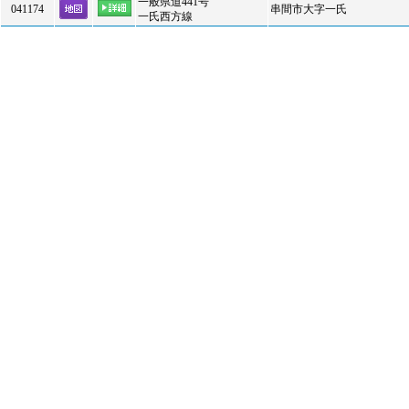
一般県道441号
041174
串間市大字一氏
一氏西方線