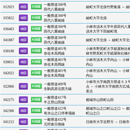
一般県道360号
012923
綾町大字北俣竹野集落 ～ 
田代八重綾線
一般県道360号
035822
綾町大字北俣
田代八重綾線
一般県道360号
小林市須木大字中原田代八重
036463
田代八重綾線
須木大字下田綾町境
一般県道360号
041887
綾町大字北俣 ～ 綾町大字北
田代八重綾線
一般県道401号
小林市野尻町大字紙屋秋社橋
038188
奈佐木高岡線
林市野尻町大字紙屋秋社橋
一般県道401号
小林市須木大字内山 ～ 小
039651
奈佐木高岡線
内山
一般県道401号
小林市須木大字内山 ～ 小
042022
奈佐木高岡線
内山
小林市大字南西方県道５３
一般県道409号
022866
点 ～ 小林市大字南西方広
生駒高原北西方線
差点
一般県道417号
042275
都城市山田町山田
牛之脛山田線
一般県道422号
都城市山之口町山之口 ～ 
042306
有水山之口停車場線
町山之口
一般県道432号
041212
日南市大字吉野方 ～ 日南
元狩倉日南線