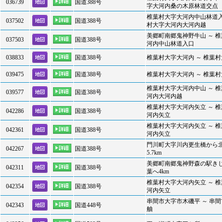
036739
国道388号
字大河内桑の木原林道交点
椎葉村大字大河内中山林道入
037502
国道388号
村大字大河内大河内越
美郷町南郷鬼神野牛山 ～ 
037503
国道388号
河内中山林道入口
038833
国道388号
椎葉村大字大河内 ～ 椎葉
039475
国道388号
椎葉村大字大河内 ～ 椎葉
椎葉村大字大河内中山 ～ 
039577
国道388号
河内大河内越
椎葉村大字大河内矢立 ～ 
042286
国道388号
河内矢立
椎葉村大字大河内矢立 ～ 
042361
国道388号
河内矢立
門川町大字川内更生橋から
042267
国道388号
5.7km
美郷町南郷鬼神野森の駅き
042311
国道388号
葉へ4km
椎葉村大字大河内矢立 ～ 
042354
国道388号
河内矢立
串間市大字市木磯平 ～ 串
042343
国道448号
舳