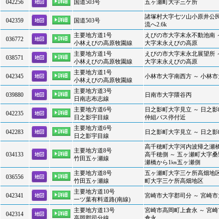
042256
国道503号
五ヶ瀬町大字三ケ所
諸塚村大字七ツ山小原井公
042359
国道503号
流へ2.6k
主要地方道1号
えびの市大字末永不動池南 
036772
小林えびの高原牧園線
大字末永えびの高原
主要地方道1号
えびの市大字末永北展望所 
038571
小林えびの高原牧園線
大字末永えびの高原
主要地方道1号
042345
小林市大字南西方 ～ 小林
小林えびの高原牧園線
主要地方道3号
039880
日南市大字隈谷丙
日南志布志線
主要地方道6号
日之影町大字見立 ～ 日之
042235
日之影宇目線
仲組バス停付近
主要地方道6号
042283
日之影町大字見立 ～ 日之
日之影宇目線
高千穂町大字河内波帰之瀬橋
主要地方道8号
034133
高千穂側 ～ 五ヶ瀬町大字
竹田五ヶ瀬線
瀬橋から1㎞五ヶ瀬側
主要地方道8号
五ヶ瀬町大字三ケ所高畑地区
036556
竹田五ヶ瀬線
町大字三ケ所高畑地区
主要地方道10号
042341
宮崎市大字郡司分 ～ 宮崎
一ツ葉有料道路(南線)
主要地方道13号
宮崎市高岡町上倉永 ～ 宮
042314
高岡郡司分線
倉永