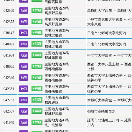
日南高岡線
主要地方道29号
042309
高原町大字西麓 ～ 高原町
高原野尻線
主要地方道29号
小林市野尻町大字東麓 ～ 
042375
高原野尻線
大字東麓
主要地方道33号
038147
日南市北郷町大字北河内
都城北郷線
主要地方道33号
040992
日南市北郷町大字北河内
都城北郷線
主要地方道34号
041984
串間市大字奈留 ～ 串間市
都城串間線
主要地方道39号
西都市大字八重上鶴 ～ 西
040695
西都南郷線
上鶴
主要地方道39号
西都市大字上揚神の平 ～ 
042349
西都南郷線
揚神の平
主要地方道39号
西都市大字上揚神の平 ～ 
042351
西都南郷線
揚神の平
主要地方道40号
042252
木城町大字高城 ～ 木城町
都農綾線
主要地方道42号
042307
都城市高崎町笛水
都城野尻線
主要地方道43号
延岡市北浦町三川内 ～ 延
041949
北川北浦線
川内
主要地方道43号