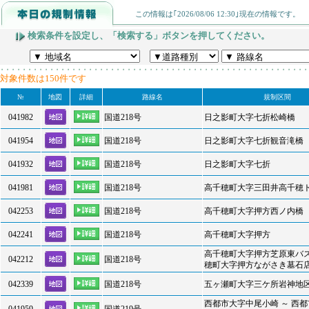
この情報は｢2026/08/06 12:30｣現在の情報です。
検索条件を設定し、「検索する」ボタンを押してください。
対象件数は150件です
№
地図
詳細
路線名
規制区間
041982
国道218号
日之影町大字七折松崎橋
041954
国道218号
日之影町大字七折観音滝橋
041932
国道218号
日之影町大字七折
041981
国道218号
高千穂町大字三田井高千穂
042253
国道218号
高千穂町大字押方西ノ内橋
042241
国道218号
高千穂町大字押方
高千穂町大字押方芝原東バス
042212
国道218号
穂町大字押方ながさき墓石
042339
国道218号
五ヶ瀬町大字三ケ所岩神地
西都市大字中尾小崎 ～ 西