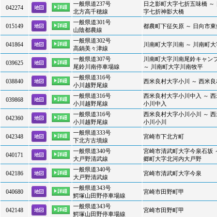
一般県道237号
日之影町大字七折五味橋 ～
042274
北方高千穂線
字七折神影大橋
一般県道301号
015149
都農町下征矢原 ～ 日向市
山陰都農線
一般県道302号
041864
川南町大字川南 ～ 川南町
高鍋美々津線
一般県道307号
川南町大字川南尾鈴キャン
039625
尾鈴川南停車場線
～ 川南町大字川南牧平
一般県道316号
038840
西米良村大字小川 ～ 西米
小川越野尾線
一般県道316号
西米良村大字小川中入 ～ 
039868
小川越野尾線
小川中入
一般県道316号
西米良村大字小川小川 ～ 
042360
小川越野尾線
小川小川
一般県道333号
042348
宮崎市下北方町
下北方古墳線
一般県道340号
宮崎市清武町大字今泉石坂 
040171
大戸野清武線
郷町大字北河内大戸野
一般県道340号
042186
宮崎市清武町大字今泉
大戸野清武線
一般県道343号
040680
宮崎市田野町甲
鰐塚山田野停車場線
一般県道343号
042148
宮崎市田野町甲
鰐塚山田野停車場線