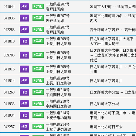
一般県道207号
041644
延岡市大野町 ～ 延岡市大野
岩戸延岡線
一般県道207号
延岡市北川町川内名 ～ 延
041935
岩戸延岡線
内名
一般県道207号
042288
高千穂町大字岩戸 ～ 高千
岩戸延岡線
一般県道209号
日之影町大字岩井川大尾平 
041810
上長川日之影線
大字岩井川大尾平
日之影町大字岩井川日之影
一般県道209号
039703
～ 日之影町大字岩井川日之
上長川日之影線
付近
一般県道209号
日之影町大字岩井川 ～ 日
041915
上長川日之影線
井川
一般県道209号
041914
日之影町大字岩井川
上長川日之影線
一般県道210号
041268
日之影町大字分城 ～ 日之
宇納間日之影線
一般県道210号
041933
日之影町大字分城
宇納間日之影線
一般県道214号
延岡市北方町下鹿川申 ～ 
041934
上祝子綱の瀬線
下鹿川申
一般県道214号
042257
延岡市北方町日平未
上祝子綱の瀬線