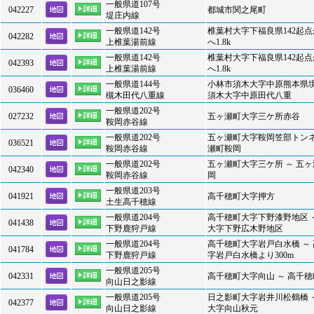
一般県道107号
042227
都城市関之尾町
堤庄内線
一般県道142号
椎葉村大字下福良県142起
042282
上椎葉湯前線
へ1.8k
一般県道142号
椎葉村大字下福良県142起
042393
上椎葉湯前線
へ1.8k
一般県道144号
小林市須木大字中原熊本県境
036460
槻木田代八重線
須木大字中原田代八重
一般県道202号
027232
五ヶ瀬町大字三ケ所赤谷
鞍岡赤谷線
一般県道202号
五ヶ瀬町大字鞍岡笠部トンネ
036521
鞍岡赤谷線
瀬町鞍岡
一般県道202号
五ヶ瀬町大字三ケ所 ～ 五
042340
鞍岡赤谷線
岡
一般県道203号
041921
高千穂町大字押方
土生高千穂線
一般県道204号
高千穂町大字下野漆野地区 
041438
下野鹿狩戸線
大字下野広木野地区
一般県道204号
高千穂町大字岩戸白水橋 ～
041784
下野鹿狩戸線
字岩戸白水橋より300m
一般県道205号
042331
高千穂町大字向山 ～ 高千
向山日之影線
一般県道205号
日之影町大字岩井川松鶴橋 
042377
向山日之影線
大字向山秋元