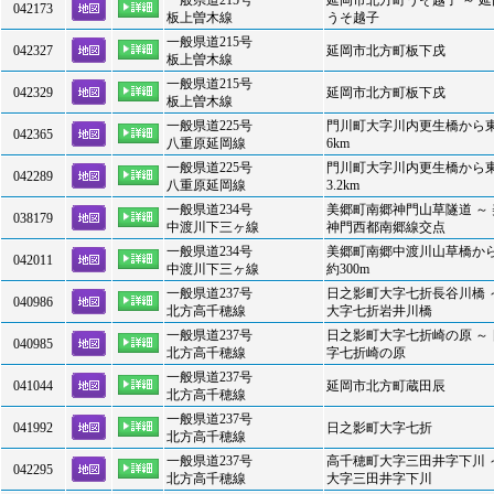
一般県道215号
延岡市北方町うそ越子 ～ 
042173
板上曽木線
うそ越子
一般県道215号
042327
延岡市北方町板下戌
板上曽木線
一般県道215号
042329
延岡市北方町板下戌
板上曽木線
一般県道225号
門川町大字川内更生橋から
042365
八重原延岡線
6km
一般県道225号
門川町大字川内更生橋から
042289
八重原延岡線
3.2km
一般県道234号
美郷町南郷神門山草隧道 ～
038179
中渡川下三ヶ線
神門西都南郷線交点
一般県道234号
美郷町南郷中渡川山草橋から
042011
中渡川下三ヶ線
約300m
一般県道237号
日之影町大字七折長谷川橋 
040986
北方高千穂線
大字七折岩井川橋
一般県道237号
日之影町大字七折崎の原 ～
040985
北方高千穂線
字七折崎の原
一般県道237号
041044
延岡市北方町蔵田辰
北方高千穂線
一般県道237号
041992
日之影町大字七折
北方高千穂線
一般県道237号
高千穂町大字三田井字下川 
042295
北方高千穂線
大字三田井字下川