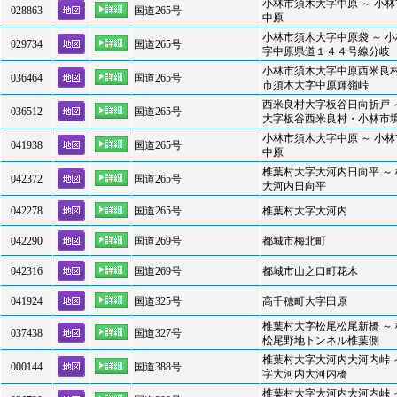
小林市須木大字中原 ～ 小
028863
国道265号
中原
小林市須木大字中原袋 ～ 
029734
国道265号
字中原県道１４４号線分岐
小林市須木大字中原西米良村
036464
国道265号
市須木大字中原輝嶺峠
西米良村大字板谷日向折戸 
036512
国道265号
大字板谷西米良村・小林市
小林市須木大字中原 ～ 小
041938
国道265号
中原
椎葉村大字大河内日向平 ～
042372
国道265号
大河内日向平
042278
国道265号
椎葉村大字大河内
042290
国道269号
都城市梅北町
042316
国道269号
都城市山之口町花木
041924
国道325号
高千穂町大字田原
椎葉村大字松尾松尾新橋 ～
037438
国道327号
松尾野地トンネル椎葉側
椎葉村大字大河内大河内峠 
000144
国道388号
字大河内大河内橋
椎葉村大字大河内大河内峠 