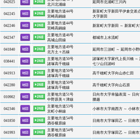
042025
延岡市北浦町三川内
北川北浦線
主要地方道44号
新富町大字新田平伊倉交差点
042245
宮崎高鍋線
大字新田
主要地方道44号
042246
新富町大字新田 ～ 新富町
宮崎高鍋線
主要地方道46号
042347
都城市上水流町
高城山田線
主要地方道49号
041840
延岡市三須町 ～ 延岡市小野
北方土々呂線
主要地方道50号
諸塚村大字家代上長川橋 ～
038441
諸塚高千穂線
七ツ山日諸峠
主要地方道50号
041913
高千穂町大字向山赤仁田
諸塚高千穂線
主要地方道50号
042280
高千穂町大字向山石原
諸塚高千穂線
主要地方道51号
日向市大字幸脇表瀉 ～ 日
010902
中野原美々津線
腰越
主要地方道53号
042346
小林市大字南西方 ～ 小林
京町小林線
主要地方道54号
041850
日南市大字塚田乙 ～ 日南
酒谷榎原線
主要地方道54号
041993
日南市大字塚田乙 ～ 日南
酒谷榎原線